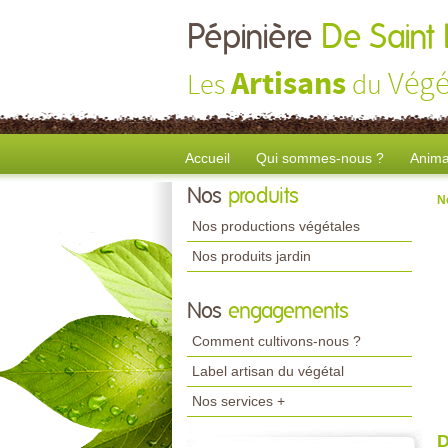
Pépinière
De Saint
Artisans
Végé
Les
du
Accueil
Qui sommes-nous ?
Anima
Nos
produits
N
Nos productions végétales
Nos produits jardin
Nos
engagements
Comment cultivons-nous ?
Label artisan du végétal
Nos services +
D