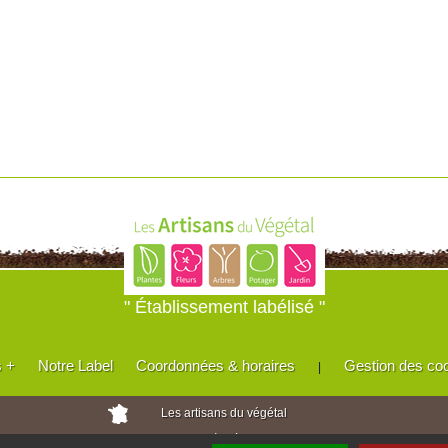
" Établissement labélisé "
s +
Notre Label
Coordonnées & horaires
Gestion des co
|
Les artisans du végétal
Horticulteurs et pépinièristes de France