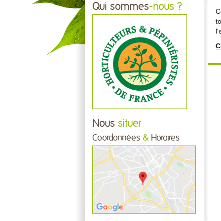
Qui sommes
-nous ?
C
t
l
C
Nous
situer
Coordonnées
&
Horaires