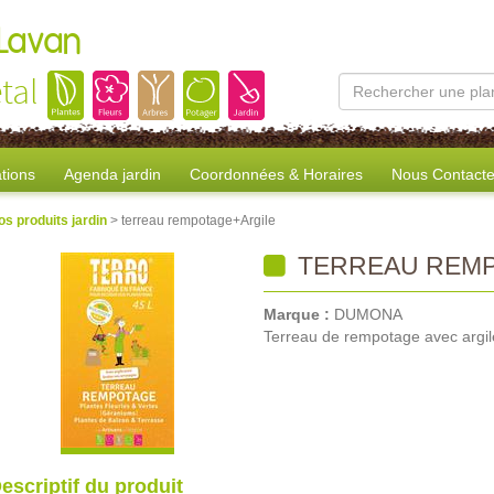
 Lavan
tal
tions
Agenda jardin
Coordonnées & Horaires
Nous Contacte
os produits jardin
> terreau rempotage+Argile
TERREAU REMP
Marque :
DUMONA
Terreau de rempotage avec argil
escriptif du produit