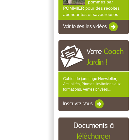
pommes par
POMMIER pour des récoltes
abondantes et savoureuses
Voir toutes les vidéos
Votre
Coach
Jardin !
Cahier de jardinage Newsletter,
Actualités, Plantes, Invitations aux
formations, Ventes privées...
Inscrivez-vous
Documents à
télécharger