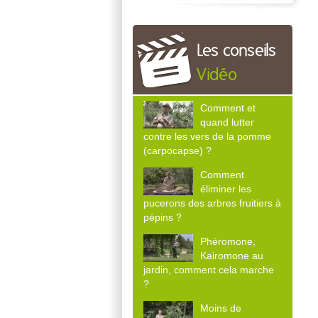
Les conseils
Vidéo
Comment et
quand lutter
contre les vers de la pomme
(carpocapse) ?
Comment
éliminer les
pucerons des arbres fruitiers à
pépins ?
Phéromone,
Kairomone au
jardin, comment cela marche
?
Moins de