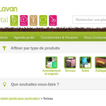
 Lavan
tal
tions
Agenda jardin
Coordonnées & Horaires
Nous Contacte
Affiner par type de produits
Amendement
Terreau
Soins
Paillag
et engrais
Que souhaitez-vous-faire ?
roduits jardin pour particuliers
> Terreau