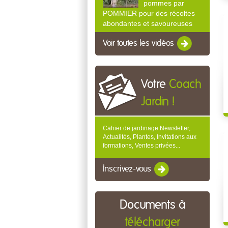
pommes par
POMMIER pour des récoltes
abondantes et savoureuses
Voir toutes les vidéos
Votre
Coach
Jardin !
Cahier de jardinage Newsletter,
Actualités, Plantes, Invitations aux
formations, Ventes privées...
Inscrivez-vous
Documents à
télécharger