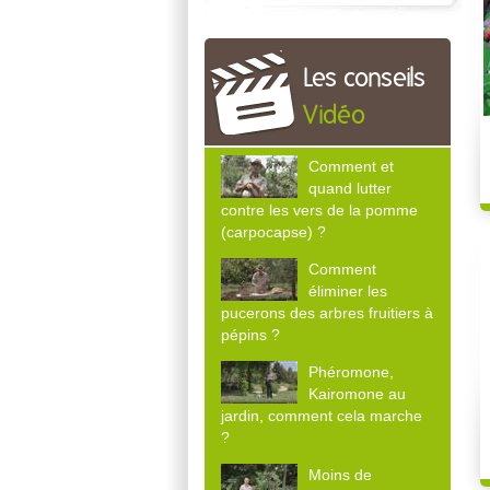
Les conseils
Vidéo
Comment et
quand lutter
contre les vers de la pomme
(carpocapse) ?
Comment
éliminer les
pucerons des arbres fruitiers à
pépins ?
Phéromone,
Kairomone au
jardin, comment cela marche
?
Moins de