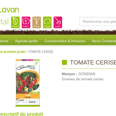
 Lavan
tal
tions
Agenda jardin
Coordonnées & Horaires
Nous Contacte
os produits jardin
> TOMATE CERISE
TOMATE CERIS
Marque :
GONDIAN
Graines de tomate cerise.
escriptif du produit