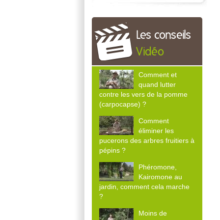
Les conseils
Vidéo
Comment et
quand lutter
contre les vers de la pomme
(carpocapse) ?
Comment
éliminer les
pucerons des arbres fruitiers à
pépins ?
Phéromone,
Kairomone au
jardin, comment cela marche
?
Moins de