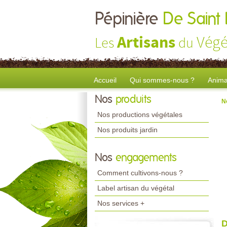
Pépinière
De Saint
Artisans
Végé
Les
du
Accueil
Qui sommes-nous ?
Anima
Nos
produits
N
Nos productions végétales
Nos produits jardin
Nos
engagements
Comment cultivons-nous ?
Label artisan du végétal
Nos services +
D