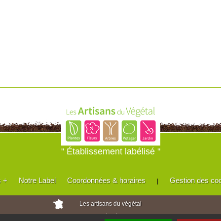
" Établissement labélisé "
s +
Notre Label
Coordonnées & horaires
Gestion des co
|
Les artisans du végétal
Horticulteurs et pépinièristes de France