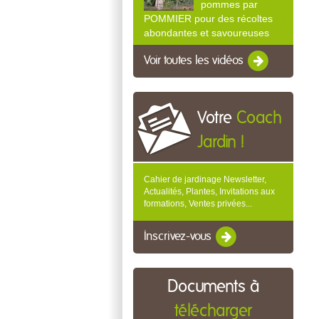
pommes par
POMMIER pour des récoltes
abondantes et savoureuses
Voir toutes les vidéos
Votre
Coach
Jardin !
Cahier de jardinage Newsletter,
Actualités, Plantes, Invitations aux
formations, Ventes privées...
Inscrivez-vous
Documents à
télécharger