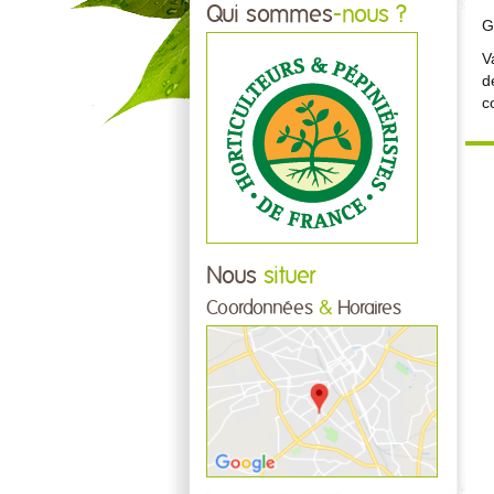
Qui sommes
-nous ?
G
V
d
c
Nous
situer
Coordonnées
&
Horaires