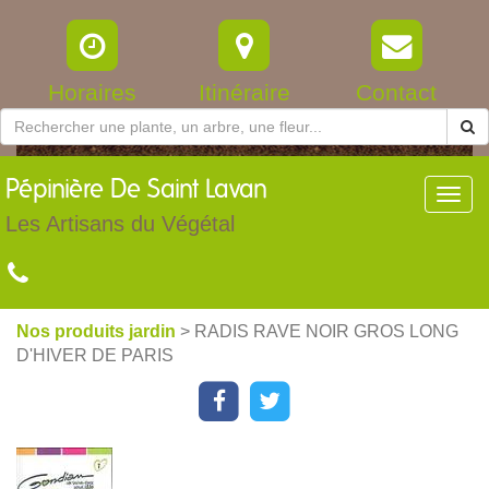
Horaires
Itinéraire
Contact
Pépinière
De Saint Lavan
Toggl
navig
Les Artisans du Végétal
Nos produits jardin
> RADIS RAVE NOIR GROS LONG
D'HIVER DE PARIS