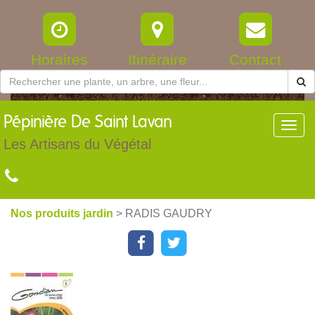
Horaires
Itinéraire
Contact
Pépinière
De Saint Lavan
Toggl
navig
Les Artisans du Végétal
Nos produits jardin
> RADIS GAUDRY