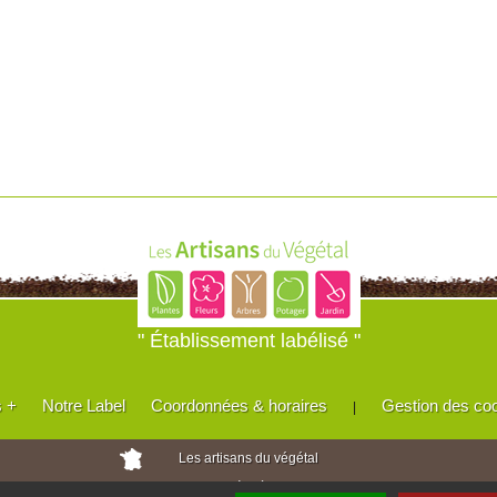
" Établissement labélisé "
s +
Notre Label
Coordonnées & horaires
Gestion des co
|
Les artisans du végétal
Horticulteurs et pépinièristes de France