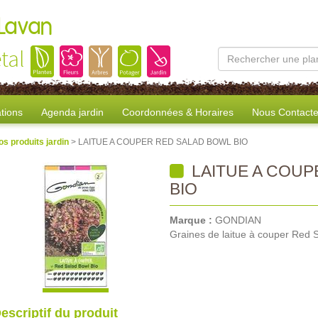
 Lavan
tal
tions
Agenda jardin
Coordonnées & Horaires
Nous Contacte
os produits jardin
> LAITUE A COUPER RED SALAD BOWL BIO
LAITUE A COUP
BIO
Marque :
GONDIAN
Graines de laitue à couper Red 
escriptif du produit