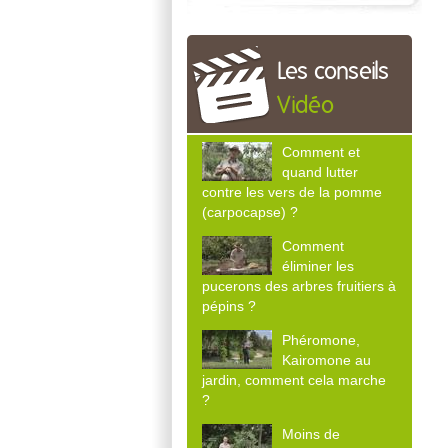
Les conseils
Vidéo
Comment et
quand lutter
contre les vers de la pomme
(carpocapse) ?
Comment
éliminer les
pucerons des arbres fruitiers à
pépins ?
Phéromone,
Kairomone au
jardin, comment cela marche
?
Moins de