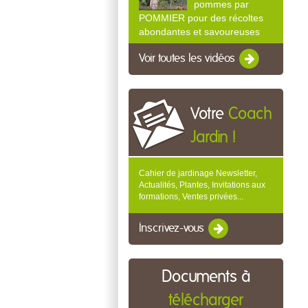
pommes par
POMMIER pour des récoltes
abondantes et savoureuses
Voir toutes les vidéos
Votre
Coach
Jardin !
Cahier de jardinage Newsletter,
Actualités, Plantes, Invitations aux
formations, Ventes privées...
Inscrivez-vous
Documents à
télécharger