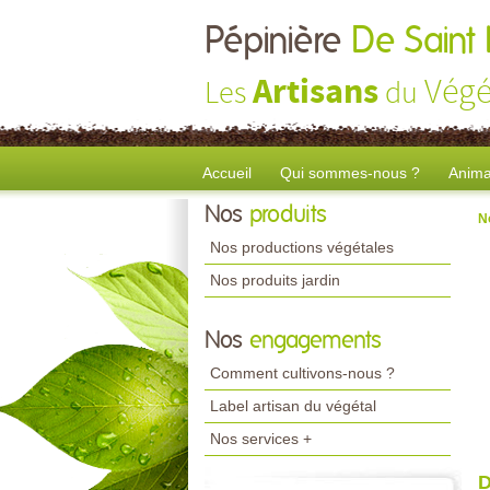
Pépinière
De Saint
Artisans
Végé
Les
du
Accueil
Qui sommes-nous ?
Anima
Nos
produits
N
Nos productions végétales
Nos produits jardin
Nos
engagements
Comment cultivons-nous ?
Label artisan du végétal
Nos services +
D