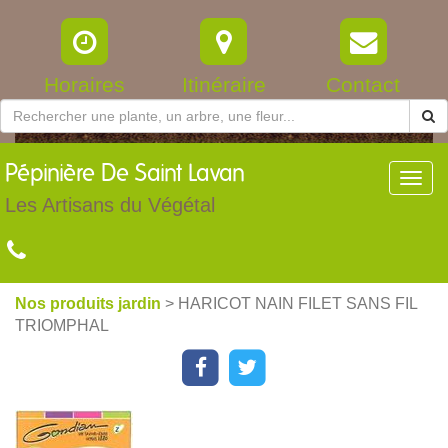
Horaires
Itinéraire
Contact
Pépinière
De Saint Lavan
Toggl
navig
Les Artisans du Végétal
Nos produits jardin
> HARICOT NAIN FILET SANS FIL
TRIOMPHAL