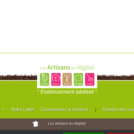
" Établissement labélisé "
s +
Notre Label
Coordonnées & horaires
Gestion des co
|
Les artisans du végétal
Horticulteurs et pépinièristes de France