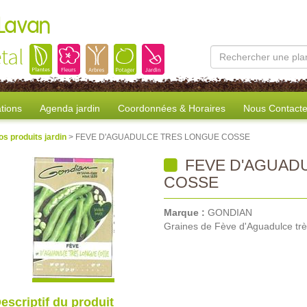
 Lavan
tal
tions
Agenda jardin
Coordonnées & Horaires
Nous Contacte
os produits jardin
> FEVE D'AGUADULCE TRES LONGUE COSSE
FEVE D'AGUAD
COSSE
Marque :
GONDIAN
Graines de Fève d'Aguadulce trè
escriptif du produit