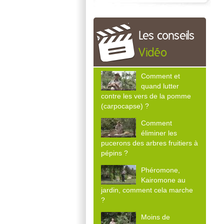
Les conseils
Vidéo
Comment et
quand lutter
contre les vers de la pomme
(carpocapse) ?
Comment
éliminer les
pucerons des arbres fruitiers à
pépins ?
Phéromone,
Kairomone au
jardin, comment cela marche
?
Moins de