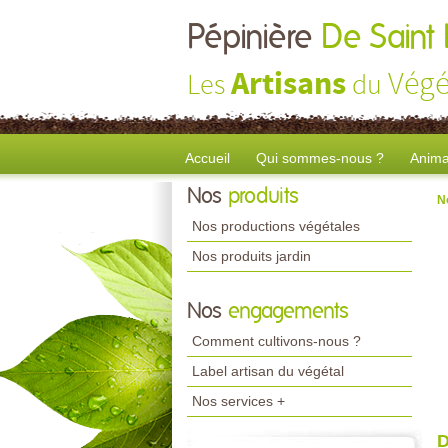
Pépinière
De Saint
Artisans
Végé
Les
du
Accueil
Qui sommes-nous ?
Anima
Nos
produits
N
Nos productions végétales
Nos produits jardin
Nos
engagements
Comment cultivons-nous ?
Label artisan du végétal
Nos services +
D