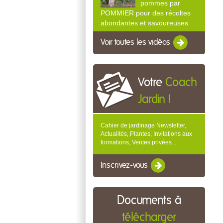
pommes par
POMMIER pour des récoltes
abondantes et savoureuses
Voir toutes les vidéos
Votre
Coach
Jardin !
Cahier de jardinage Newsletter,
Actualités, Plantes, Invitations aux
formations, Ventes privées...
Inscrivez-vous
Documents à
télécharger