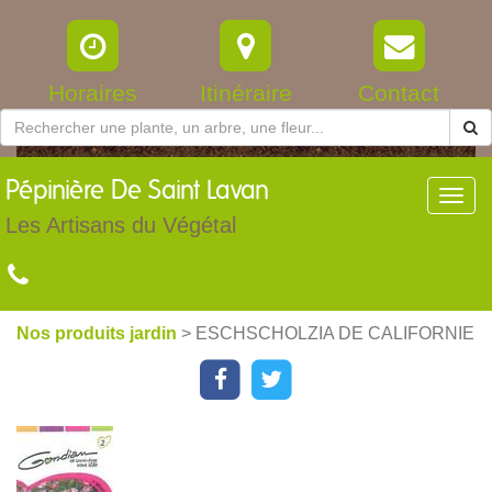
Horaires
Itinéraire
Contact
Pépinière
De Saint Lavan
Toggl
navig
Les Artisans du Végétal
Nos produits jardin
> ESCHSCHOLZIA DE CALIFORNIE