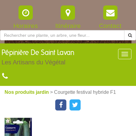
Horaires
Itinéraire
Contact
Pépinière
De Saint Lavan
Toggl
navig
Les Artisans du Végétal
Nos produits jardin
> Courgette festival hybride F1