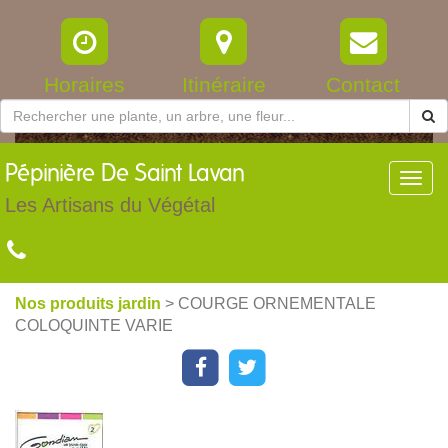
Horaires
Itinéraire
Contact
Pépinière
De Saint Lavan
Toggl
navig
Les Artisans du Végétal
Nos produits jardin
> COURGE ORNEMENTALE
COLOQUINTE VARIE