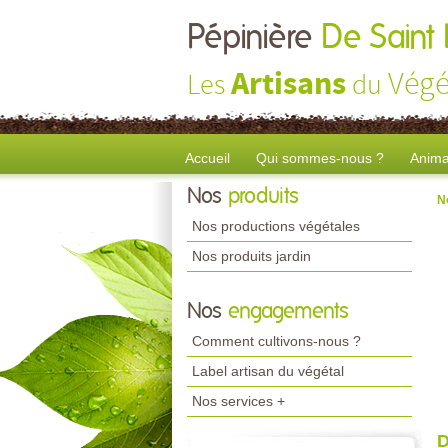
Pépinière
De Saint
Artisans
Végé
Les
du
Accueil
Qui sommes-nous ?
Anima
Nos
produits
N
Nos productions végétales
Nos produits jardin
Nos
engagements
Comment cultivons-nous ?
Label artisan du végétal
Nos services +
D