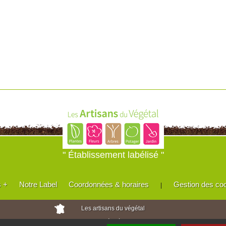
" Établissement labélisé "
s +
Notre Label
Coordonnées & horaires
Gestion des co
|
Les artisans du végétal
Horticulteurs et pépinièristes de France