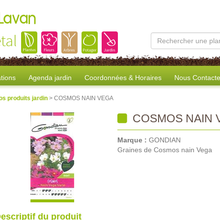
 Lavan
tal
tions
Agenda jardin
Coordonnées & Horaires
Nous Contacte
os produits jardin
> COSMOS NAIN VEGA
COSMOS NAIN 
Marque :
GONDIAN
Graines de Cosmos nain Vega
escriptif du produit