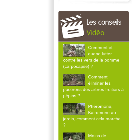
Les conseils
Vidéo
Comment et
quand lutter
contre les vers de la pomme
(carpocapse) ?
Comment
éliminer les
pucerons des arbres fruitiers à
pépins ?
Phéromone,
Kairomone au
jardin, comment cela marche
?
Moins de