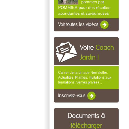
pommes par
POMMIER pour des récoltes
abondantes et savoureuses
Voir toutes les vidéos
Votre
Coach
Jardin !
Cahier de jardinage Newsletter,
Actualités, Plantes, Invitations aux
formations, Ventes privées...
Inscrivez-vous
Documents à
télécharger