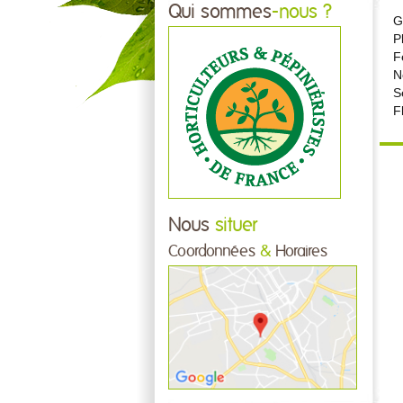
Qui sommes
-nous ?
G
P
F
N
S
F
Nous
situer
Coordonnées
&
Horaires