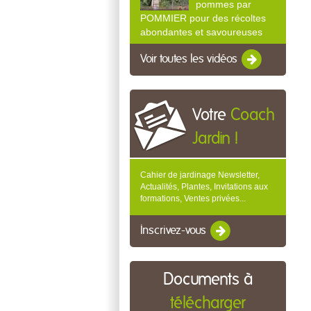
pommes par
POMMIER pour des récoltes
abondantes et savoureuses
Voir toutes les vidéos
Votre
Coach
Jardin !
Cahier de jardinage Newsletter,
Actualités, Plantes, Invitations aux
formations, Ventes privées...
Inscrivez-vous
Documents à
télécharger