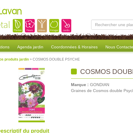
 Lavan
tal
tions
Agenda jardin
Coordonnées & Horaires
Nous Contacte
os produits jardin
> COSMOS DOUBLE PSYCHE
COSMOS DOUB
Marque :
GONDIAN
Graines de Cosmos double Psyc
escriptif du produit