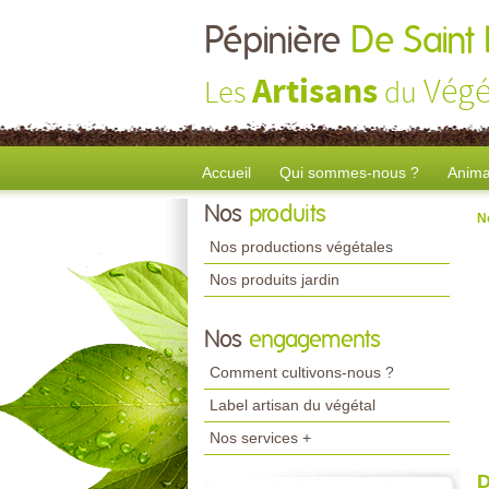
Pépinière
De Saint
Artisans
Végé
Les
du
Accueil
Qui sommes-nous ?
Anima
Nos
produits
N
Nos productions végétales
Nos produits jardin
Nos
engagements
Comment cultivons-nous ?
Label artisan du végétal
Nos services +
D