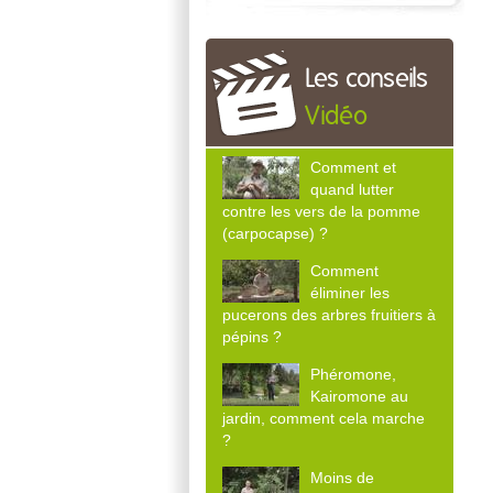
Les conseils
Vidéo
Comment et
quand lutter
contre les vers de la pomme
(carpocapse) ?
Comment
éliminer les
pucerons des arbres fruitiers à
pépins ?
Phéromone,
Kairomone au
jardin, comment cela marche
?
Moins de