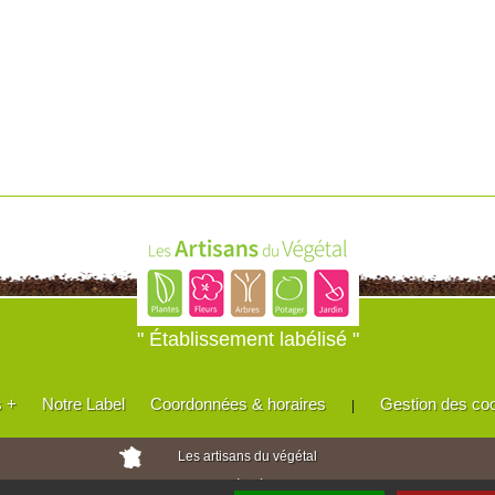
" Établissement labélisé "
s +
Notre Label
Coordonnées & horaires
Gestion des co
|
Les artisans du végétal
Horticulteurs et pépinièristes de France