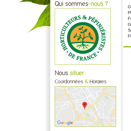
Qui sommes
-nous ?
G
P
F
G
S
F
Nous
situer
Coordonnées
&
Horaires