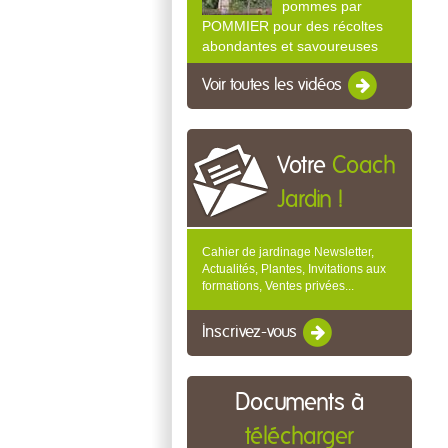
pommes par
POMMIER pour des récoltes
abondantes et savoureuses
Voir toutes les vidéos
Votre
Coach
Jardin !
Cahier de jardinage Newsletter,
Actualités, Plantes, Invitations aux
formations, Ventes privées...
Inscrivez-vous
Documents à
télécharger