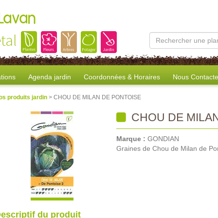
 Lavan
tal
tions
Agenda jardin
Coordonnées & Horaires
Nous Contacte
os produits jardin
> CHOU DE MILAN DE PONTOISE
CHOU DE MILAN
Marque :
GONDIAN
Graines de Chou de Milan de Po
escriptif du produit