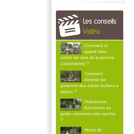
Les conseils
Vidéo
Comment et
quand lutter
contre les vers de la pomme
(carpocapse) ?
Comment
éliminer les
pucerons des arbres fruitiers à
pépins ?
Phéromone,
Kairomone au
jardin, comment cela marche
?
Moins de