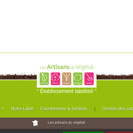
" Établissement labélisé "
s +
Notre Label
Coordonnées & horaires
Gestion des co
|
Les artisans du végétal
Horticulteurs et pépinièristes de France