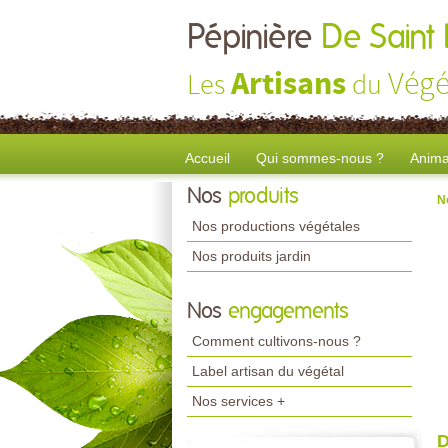
Pépinière
De Saint
Artisans
Végé
Les
du
Accueil
Qui sommes-nous ?
Anima
Nos
produits
N
Nos productions végétales
Nos produits jardin
Nos
engagements
Comment cultivons-nous ?
Label artisan du végétal
Nos services +
D