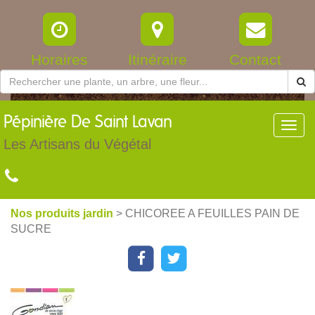
Horaires
Itinéraire
Contact
Pépinière
De Saint Lavan
Toggl
navig
Les Artisans du Végétal
Nos produits jardin
> CHICOREE A FEUILLES PAIN DE
SUCRE