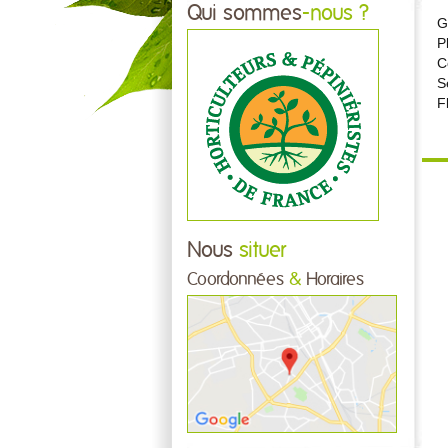
Qui sommes
-nous ?
G
P
C
S
F
Nous
situer
Coordonnées
&
Horaires