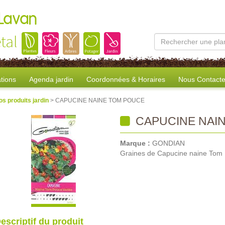
 Lavan
tal
tions
Agenda jardin
Coordonnées & Horaires
Nous Contacte
os produits jardin
> CAPUCINE NAINE TOM POUCE
CAPUCINE NAI
Marque :
GONDIAN
Graines de Capucine naine Tom
escriptif du produit