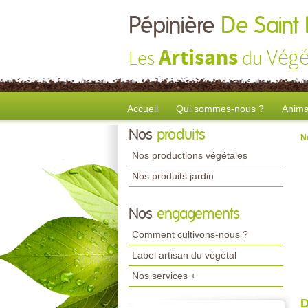
Pépinière
De Saint
Artisans
Végé
Les
du
Accueil
Qui sommes-nous ?
Anima
Nos
produits
N
Nos productions végétales
Nos produits jardin
Nos
engagements
Comment cultivons-nous ?
Label artisan du végétal
Nos services +
D