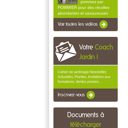
pommes par
POMMIER pour des récoltes
abondantes et savoureuses
Voir toutes les vidéos
Votre
Coach
Jardin !
Cahier de jardinage Newsletter,
Actualités, Plantes, Invitations aux
formations, Ventes privées...
Inscrivez-vous
Documents à
télécharger