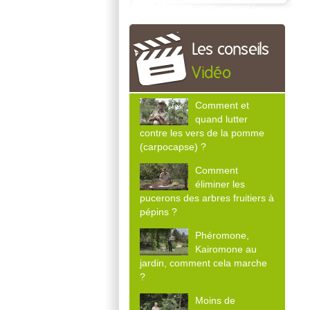
Les conseils
Vidéo
Comment et
quand lutter
contre les vers de la pomme
(carpocapse) ?
Comment
éliminer les
pucerons des arbres fruitiers à
pépins ?
Phéromone,
Kairomone au
jardin, comment cela marche
?
Moins de