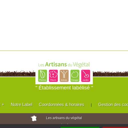
" Établissement labélisé "
s +
Notre Label
Coordonnées & horaires
Gestion des co
|
Les artisans du végétal
Horticulteurs et pépinièristes de France