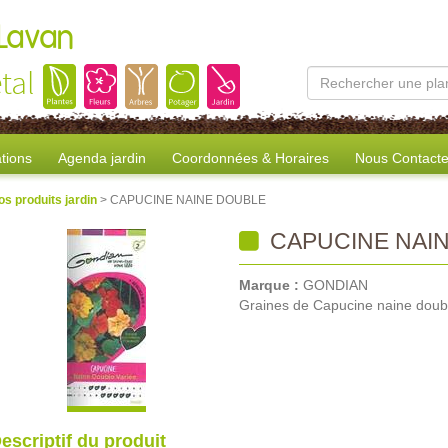
 Lavan
tal
tions
Agenda jardin
Coordonnées & Horaires
Nous Contacte
os produits jardin
> CAPUCINE NAINE DOUBLE
CAPUCINE NAI
Marque :
GONDIAN
Graines de Capucine naine doub
escriptif du produit