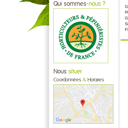
Qui sommes
-nous ?
G
P
G
S
F
Nous
situer
Coordonnées
&
Horaires