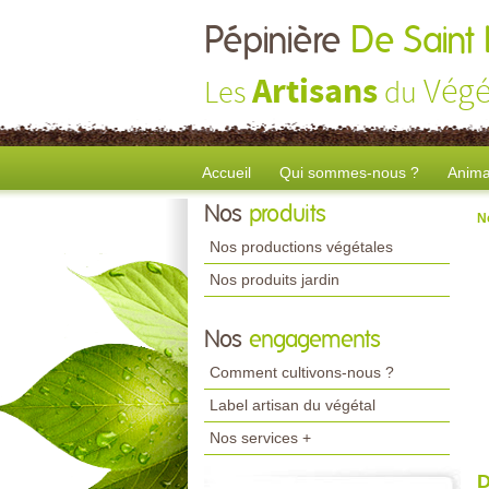
Pépinière
De Saint
Artisans
Végé
Les
du
Accueil
Qui sommes-nous ?
Anima
Nos
produits
N
Nos productions végétales
Nos produits jardin
Nos
engagements
Comment cultivons-nous ?
Label artisan du végétal
Nos services +
D