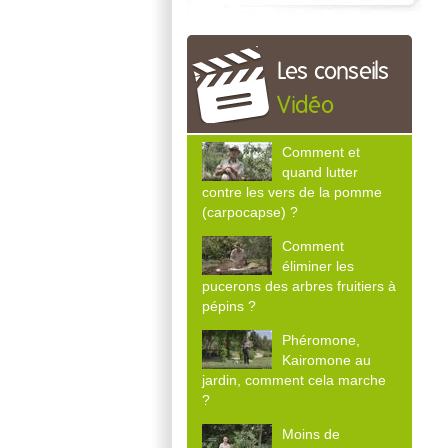
Les conseils
Vidéo
Comment et
quand lutter
contre les vers de la pomme
(carpocapse) ?
Comment
éliminer les
pucerons des arbres fruitiers à
pépins ?
Phéromone,
Kairomone au
jardin, comment cela marche
?
Moins de