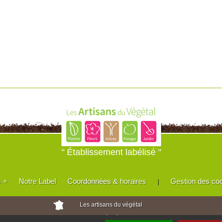
" Établissement labélisé "
s +
Notre Label
Coordonnées & horaires
Gestion des co
|
Les artisans du végétal
Horticulteurs et pépinièristes de France