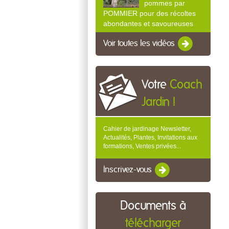
pommes par
POMMIER pour des récoltes
abondantes et savoureuses
Voir toutes les vidéos
Votre
Coach
Jardin !
Cahier de jardinage Newsletter,
Actualités, Plantes, Invitations aux
formations, Ventes privées...
Inscrivez-vous
Documents à
télécharger