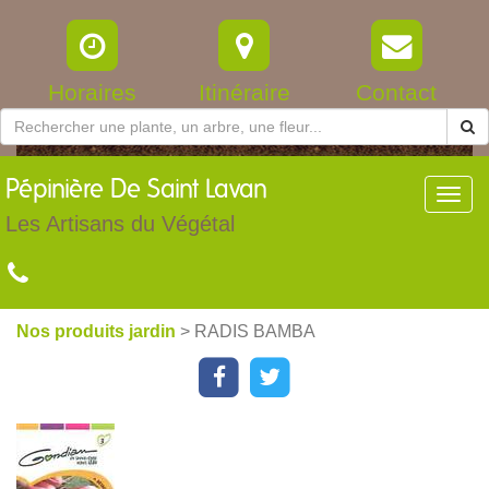
Horaires
Itinéraire
Contact
Pépinière
De Saint Lavan
Toggl
navig
Les Artisans du Végétal
Nos produits jardin
> RADIS BAMBA