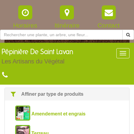
Horaires
Itinéraire
Contact
Pépinière
De Saint Lavan
Toggl
navig
Les Artisans du Végétal
Affiner par type de produits
Amendement et engrais
Terreau