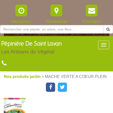
Horaires
Itinéraire
Contact
Pépinière
De Saint Lavan
Toggl
navig
Les Artisans du Végétal
Nos produits jardin
> MACHE VERTE A COEUR PLEIN