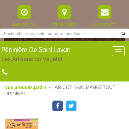
Horaires
Itinéraire
Contact
Pépinière
De Saint Lavan
Toggl
navig
Les Artisans du Végétal
Nos produits jardin
> HARICOT NAIN MANGETOUT
ORIGINAL