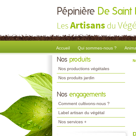
Pépinière
De Saint
Artisans
Végé
Les
du
Accueil
Qui sommes-nous ?
Anima
Nos
produits
N
Nos productions végétales
Nos produits jardin
Nos
engagements
Comment cultivons-nous ?
Label artisan du végétal
Nos services +
D