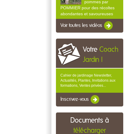
pommes par
POMMIER pour des récoltes
abondantes et savoureuses
Voir toutes les vidéos
Votre
Coach
Jardin !
Cahier de jardinage Newsletter,
Actualités, Plantes, Invitations aux
formations, Ventes privées...
Inscrivez-vous
Documents à
télécharger