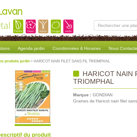
 Lavan
tal
tions
Agenda jardin
Coordonnées & Horaires
Nous Contacte
os produits jardin
> HARICOT NAIN FILET SANS FIL TRIOMPHAL
HARICOT NAIN F
TRIOMPHAL
Marque :
GONDIAN
Graines de Haricot nain filet sans
escriptif du produit