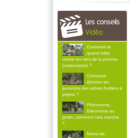
Les conseils
Vidéo
Comment et
quand lutter
contre les vers de la pomme
(carpocapse) ?
Comment
éliminer les
pucerons des arbres fruitiers à
pépins ?
Phéromone,
Kairomone au
jardin, comment cela marche
?
Moins de