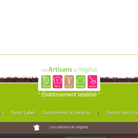
" Établissement labélisé "
s +
Notre Label
Coordonnées & horaires
Gestion des co
|
Les artisans du végétal
Horticulteurs et pépinièristes de France