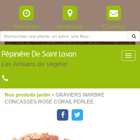
Horaires
Itinéraire
Contact
Pépinière
De Saint Lavan
Toggl
navig
Les Artisans du Végétal
Nos produits jardin
> GRAVIERS MARBRE
CONCASSES ROSE CORAIL PERLEE