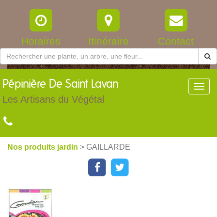
Horaires
Itinéraire
Contact
Pépinière
De Saint Lavan
Toggl
navig
Les Artisans du Végétal
Nos produits jardin
> GAILLARDE