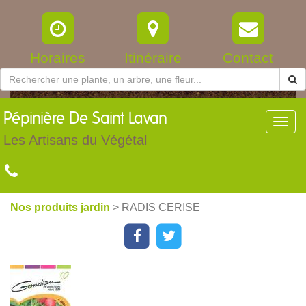
Horaires
Itinéraire
Contact
Pépinière
De Saint Lavan
Toggl
navig
Les Artisans du Végétal
Nos produits jardin
> RADIS CERISE