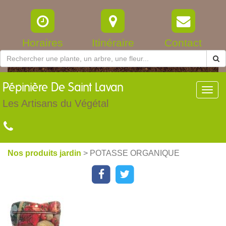
Horaires
Itinéraire
Contact
Pépinière
De Saint Lavan
Toggl
navig
Les Artisans du Végétal
Nos produits jardin
> POTASSE ORGANIQUE