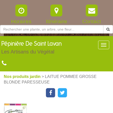
Horaires
Itinéraire
Contact
Pépinière
De Saint Lavan
Toggl
navig
Les Artisans du Végétal
Nos produits jardin
> LAITUE POMMEE GROSSE
BLONDE PARESSEUSE