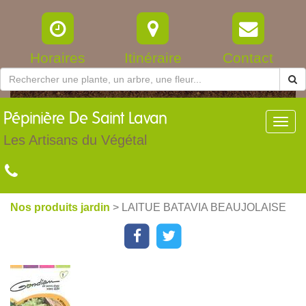
Horaires
Itinéraire
Contact
Pépinière
De Saint Lavan
Toggl
navig
Les Artisans du Végétal
Nos produits jardin
> LAITUE BATAVIA BEAUJOLAISE