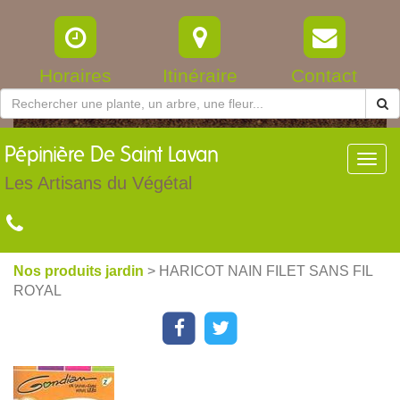
Horaires
Itinéraire
Contact
Pépinière
De Saint Lavan
Toggl
navig
Les Artisans du Végétal
Nos produits jardin
> HARICOT NAIN FILET SANS FIL
ROYAL