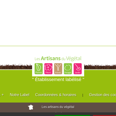
" Établissement labélisé "
s +
Notre Label
Coordonnées & horaires
Gestion des co
|
Les artisans du végétal
Horticulteurs et pépinièristes de France