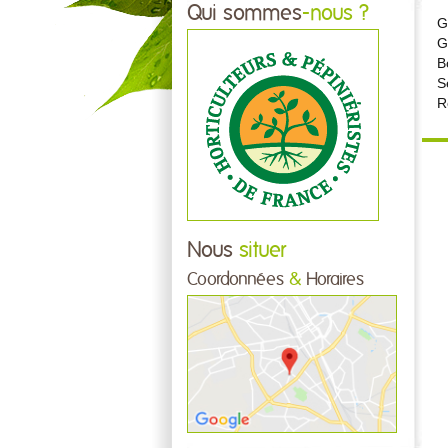
Qui sommes
-nous ?
G
G
B
S
R
Nous
situer
Coordonnées
&
Horaires