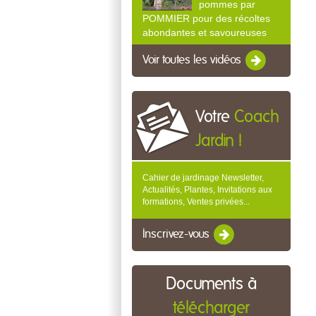
pommes par
POMMIER pour des récoltes
abondantes et savoureuses
Voir toutes les vidéos
Votre
Coach
Jardin !
Cahier de jardinage Newsletter,
Actualités, Plantes, Invitations aux
formations, Ventes privées...
Inscrivez-vous
Documents à
télécharger