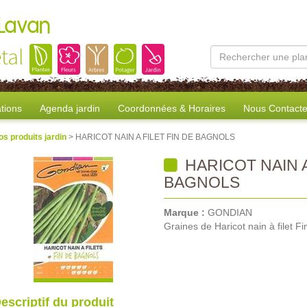
 Lavan
tal
tions
Agenda jardin
Coordonnées & Horaires
Nous Contacte
os produits jardin
> HARICOT NAIN A FILET FIN DE BAGNOLS
HARICOT NAIN A
BAGNOLS
Marque :
GONDIAN
Graines de Haricot nain à filet F
escriptif du produit