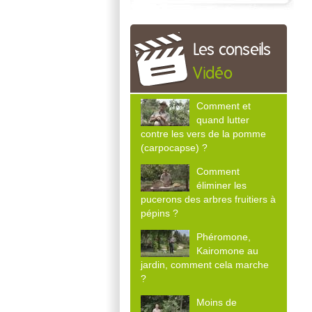
Les conseils
Vidéo
Comment et
quand lutter
contre les vers de la pomme
(carpocapse) ?
Comment
éliminer les
pucerons des arbres fruitiers à
pépins ?
Phéromone,
Kairomone au
jardin, comment cela marche
?
Moins de