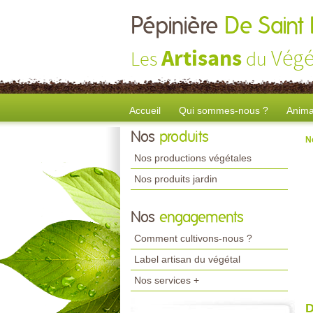
Pépinière
De Saint
Artisans
Végé
Les
du
Accueil
Qui sommes-nous ?
Anima
Nos
produits
N
Nos productions végétales
Nos produits jardin
Nos
engagements
Comment cultivons-nous ?
Label artisan du végétal
Nos services +
D