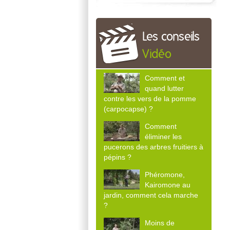
Les conseils
Vidéo
Comment et
quand lutter
contre les vers de la pomme
(carpocapse) ?
Comment
éliminer les
pucerons des arbres fruitiers à
pépins ?
Phéromone,
Kairomone au
jardin, comment cela marche
?
Moins de