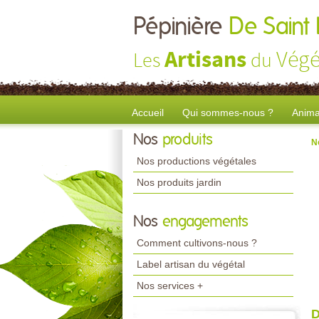
Pépinière
De Saint
Artisans
Végé
Les
du
Accueil
Qui sommes-nous ?
Anima
Nos
produits
N
Nos productions végétales
Nos produits jardin
Nos
engagements
Comment cultivons-nous ?
Label artisan du végétal
Nos services +
D