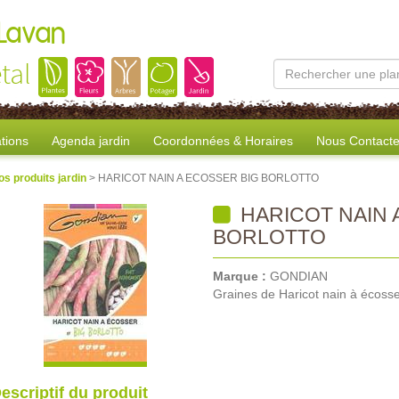
 Lavan
tal
tions
Agenda jardin
Coordonnées & Horaires
Nous Contacte
os produits jardin
> HARICOT NAIN A ECOSSER BIG BORLOTTO
HARICOT NAIN 
BORLOTTO
Marque :
GONDIAN
Graines de Haricot nain à écosser
escriptif du produit