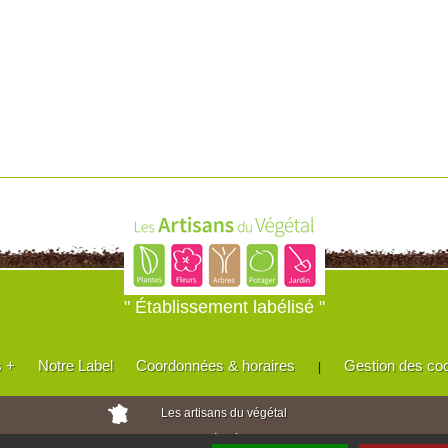
" Établissement labélisé "
s +
Notre Label
Coordonnées & horaires
Gestion des co
|
Les artisans du végétal
Horticulteurs et pépinièristes de France