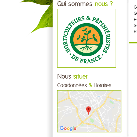
Qui sommes
-nous ?
G
G
F
Se
R
Nous
situer
Coordonnées
&
Horaires