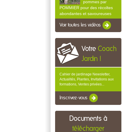
pommes par
POMMIER pour des récoltes
abondantes et savoureuses
Voir toutes les vidéos
Votre
Coach
Jardin !
Cahier de jardinage Newsletter,
Actualités, Plantes, Invitations aux
formations, Ventes privées...
Inscrivez-vous
Documents à
télécharger