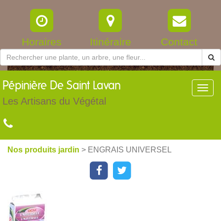
Horaires
Itinéraire
Contact
Pépinière
De Saint Lavan
Toggl
navig
Les Artisans du Végétal
Nos produits jardin
> ENGRAIS UNIVERSEL