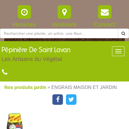
Horaires
Itinéraire
Contact
Pépinière
De Saint Lavan
Toggl
navig
Les Artisans du Végétal
Nos produits jardin
> ENGRAIS MAISON ET JARDIN