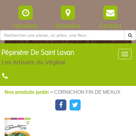
Horaires
Itinéraire
Contact
Pépinière
De Saint Lavan
Toggl
navig
Les Artisans du Végétal
Nos produits jardin
> CORNICHON FIN DE MEAUX