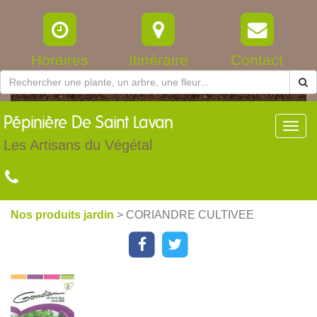
Horaires
Itinéraire
Contact
Pépinière
De Saint Lavan
Toggl
navig
Les Artisans du Végétal
Nos produits jardin
> CORIANDRE CULTIVEE