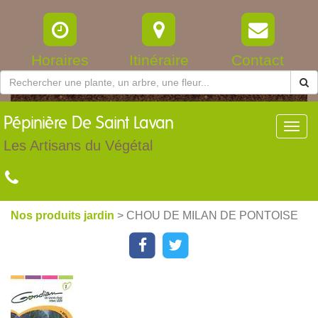
Horaires
Itinéraire
Contact
Pépinière
De Saint Lavan
Toggl
navig
Les Artisans du Végétal
Nos produits jardin
> CHOU DE MILAN DE PONTOISE