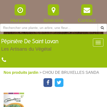
Horaires
Itinéraire
Contact
Pépinière
De Saint Lavan
Toggl
navig
Les Artisans du Végétal
Nos produits jardin
> CHOU DE BRUXELLES SANDA