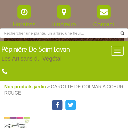
Horaires
Itinéraire
Contact
Pépinière
De Saint Lavan
Toggl
navig
Les Artisans du Végétal
Nos produits jardin
> CAROTTE DE COLMAR A COEUR
ROUGE