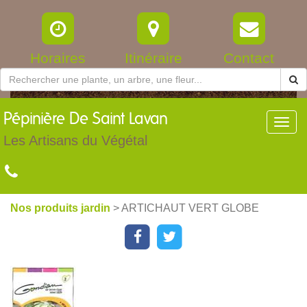
Horaires
Itinéraire
Contact
Pépinière
De Saint Lavan
Toggl
navig
Les Artisans du Végétal
Nos produits jardin
> ARTICHAUT VERT GLOBE