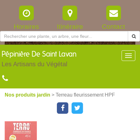
Horaires
Itinéraire
Contact
Pépinière
De Saint Lavan
Toggl
navig
Les Artisans du Végétal
Nos produits jardin
> Terreau fleurissement HPF