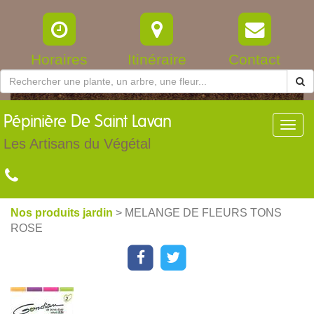
Horaires
Itinéraire
Contact
Pépinière
De Saint Lavan
Toggl
navig
Les Artisans du Végétal
Nos produits jardin
> MELANGE DE FLEURS TONS
ROSE