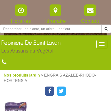
Horaires
Itinéraire
Contact
Pépinière
De Saint Lavan
Toggl
navig
Les Artisans du Végétal
Nos produits jardin
> ENGRAIS AZALÉE-RHODO-
HORTENSIA