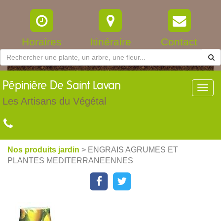
Horaires
Itinéraire
Contact
Pépinière
De Saint Lavan
Toggl
navig
Les Artisans du Végétal
Nos produits jardin
> ENGRAIS AGRUMES ET
PLANTES MEDITERRANEENNES