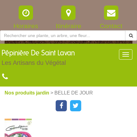
Horaires
Itinéraire
Contact
Pépinière
De Saint Lavan
Toggl
navig
Les Artisans du Végétal
Nos produits jardin
> BELLE DE JOUR