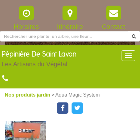
Horaires
Itinéraire
Contact
Pépinière
De Saint Lavan
Toggl
navig
Les Artisans du Végétal
Nos produits jardin
> Aqua Magic System