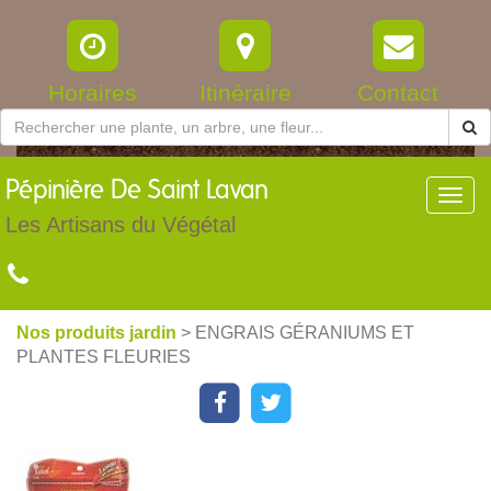
Horaires
Itinéraire
Contact
Pépinière
De Saint Lavan
Toggl
navig
Les Artisans du Végétal
Nos produits jardin
> ENGRAIS GÉRANIUMS ET
PLANTES FLEURIES