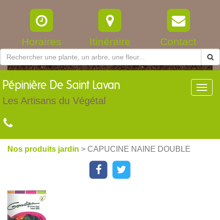
Horaires
Itinéraire
Contact
Pépinière
De Saint Lavan
Toggl
navig
Les Artisans du Végétal
Nos produits jardin
> CAPUCINE NAINE DOUBLE