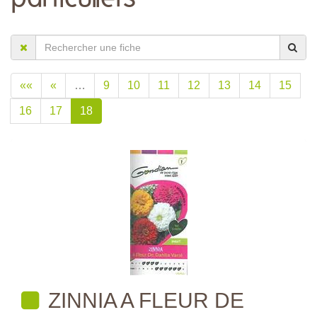
««
«
…
9
10
11
12
13
14
15
16
17
18
ZINNIA A FLEUR DE