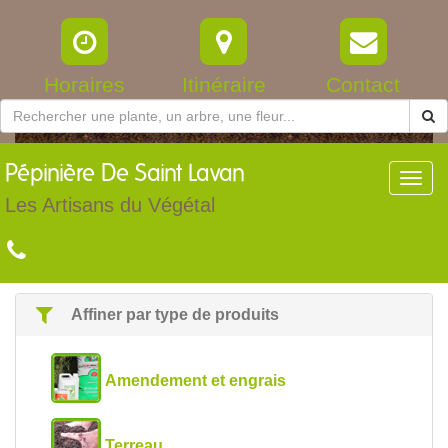
Horaires
Itinéraire
Contact
Pépinière
De Saint Lavan
Toggl
navig
Les Artisans du Végétal
Affiner par type de produits
Amendement et engrais
Terreau