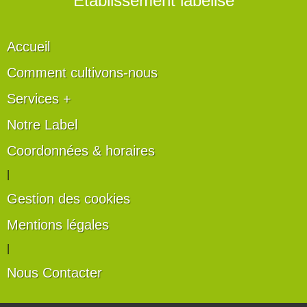
" Établissement labélisé "
Accueil
Comment cultivons-nous
Services +
Notre Label
Coordonnées & horaires
|
Gestion des cookies
Mentions légales
|
Nous Contacter