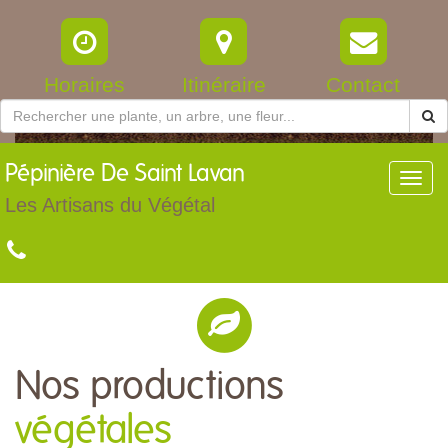
Horaires
Itinéraire
Contact
Pépinière
De Saint Lavan
Toggl
navig
Les Artisans du Végétal
Nos productions
végétales