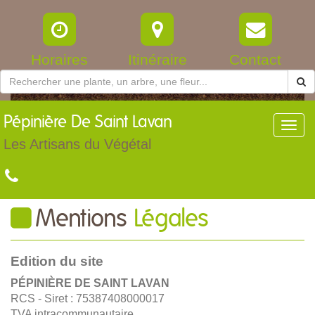
Horaires
Itinéraire
Contact
Pépinière
De Saint Lavan
Toggl
navig
Les Artisans du Végétal
Mentions
Légales
Edition du site
PÉPINIÈRE DE SAINT LAVAN
RCS - Siret : 75387408000017
TVA intracommunautaire